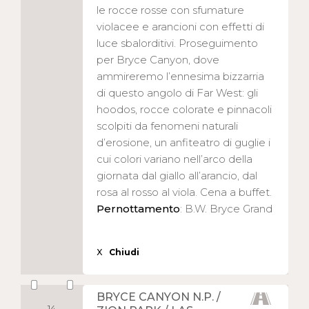
le rocce rosse con sfumature
violacee e arancioni con effetti di
luce sbalorditivi. Proseguimento
per Bryce Canyon, dove
ammireremo l’ennesima bizzarria
di questo angolo di Far West: gli
hoodos, rocce colorate e pinnacoli
scolpiti da fenomeni naturali
d’erosione, un anfiteatro di guglie i
cui colori variano nell’arco della
giornata dal giallo all’arancio, dal
rosa al rosso al viola. Cena a buffet.
Pernottamento
: B.W. Bryce Grand
X
Chiudi
BRYCE CANYON N.P. /
14