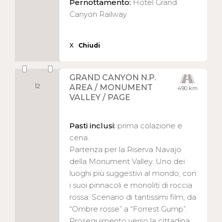
Pernottamento:
Hotel Grand
Canyon Railway
X
Chiudi
GRAND CANYON N.P.
12
AREA / MONUMENT
490 km
VALLEY / PAGE
Pasti inclusi:
prima colazione e
cena.
Partenza per la Riserva Navajo
della Monument Valley. Uno dei
luoghi più suggestivi al mondo, con
i suoi pinnacoli e monoliti di roccia
rossa. Scenario di tantissimi film, da
“Ombre rosse” a “Forrest Gump”.
Proseguimento verso la cittadina