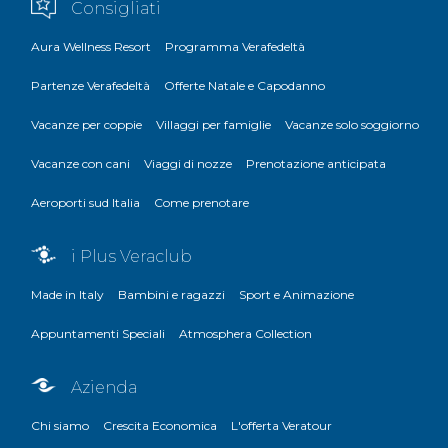
Consigliati
Aura Wellness Resort
Programma Verafedeltà
Partenze Verafedeltà
Offerte Natale e Capodanno
Vacanze per coppie
Villaggi per famiglie
Vacanze solo soggiorno
Vacanze con cani
Viaggi di nozze
Prenotazione anticipata
Aeroporti sud Italia
Come prenotare
i Plus Veraclub
Made in Italy
Bambini e ragazzi
Sport e Animazione
Appuntamenti Speciali
Atmosphera Collection
Azienda
Chi siamo
Crescita Economica
L'offerta Veratour