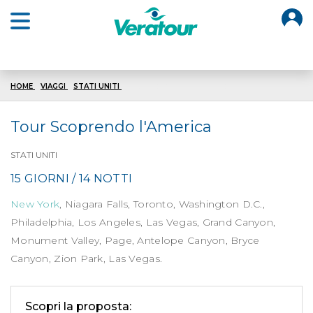
O
Open main menu
HOME
VIAGGI
STATI UNITI
TOUR SCOPRENDO AMERICA
Tour Scoprendo l'America
STATI UNITI
15 GIORNI / 14 NOTTI
New York
, Niagara Falls, Toronto, Washington D.C.,
Philadelphia, Los Angeles, Las Vegas, Grand Canyon,
Monument Valley, Page, Antelope Canyon, Bryce
Canyon, Zion Park, Las Vegas.
Scopri la proposta: