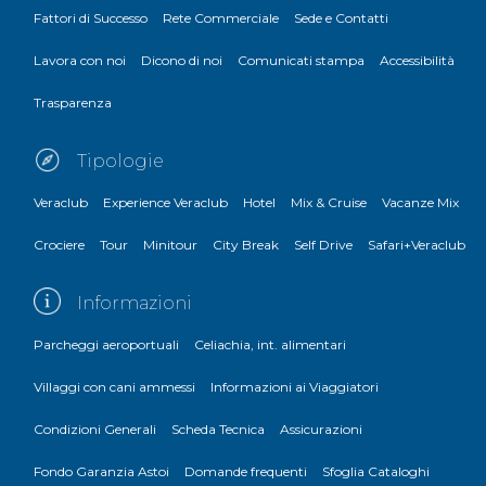
Fattori di Successo
Rete Commerciale
Sede e Contatti
Lavora con noi
Dicono di noi
Comunicati stampa
Accessibilità
Trasparenza
Tipologie
Veraclub
Experience Veraclub
Hotel
Mix & Cruise
Vacanze Mix
Crociere
Tour
Minitour
City Break
Self Drive
Safari+Veraclub
Informazioni
Parcheggi aeroportuali
Celiachia, int. alimentari
Villaggi con cani ammessi
Informazioni ai Viaggiatori
Condizioni Generali
Scheda Tecnica
Assicurazioni
Fondo Garanzia Astoi
Domande frequenti
Sfoglia Cataloghi