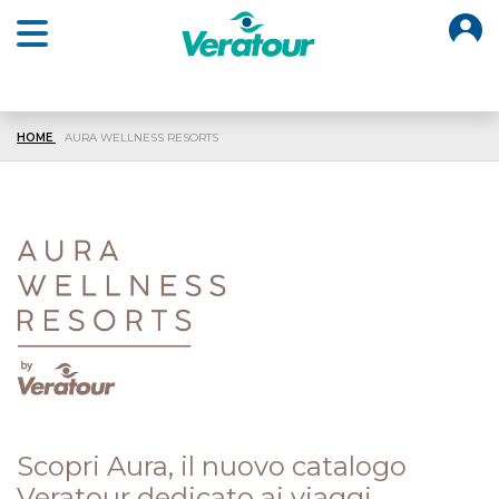
O
Open main menu
HOME
AURA WELLNESS RESORTS
Scopri Aura, il nuovo catalogo
Veratour dedicato ai viaggi