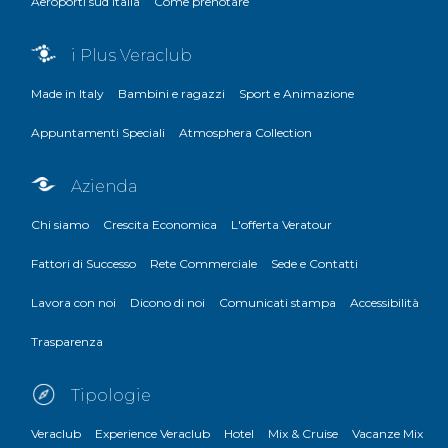
Aeroporti sud Italia
Come prenotare
i Plus Veraclub
Made in Italy
Bambini e ragazzi
Sport e Animazione
Appuntamenti Speciali
Atmosphera Collection
Azienda
Chi siamo
Crescita Economica
L'offerta Veratour
Fattori di Successo
Rete Commerciale
Sede e Contatti
Lavora con noi
Dicono di noi
Comunicati stampa
Accessibilità
Trasparenza
Tipologie
Veraclub
Experience Veraclub
Hotel
Mix & Cruise
Vacanze Mix