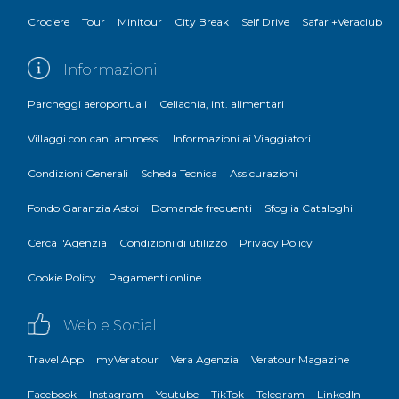
Crociere
Tour
Minitour
City Break
Self Drive
Safari+Veraclub
Informazioni
Parcheggi aeroportuali
Celiachia, int. alimentari
Villaggi con cani ammessi
Informazioni ai Viaggiatori
Condizioni Generali
Scheda Tecnica
Assicurazioni
Fondo Garanzia Astoi
Domande frequenti
Sfoglia Cataloghi
Cerca l'Agenzia
Condizioni di utilizzo
Privacy Policy
Cookie Policy
Pagamenti online
Web e Social
Travel App
myVeratour
Vera Agenzia
Veratour Magazine
Facebook
Instagram
Youtube
TikTok
Telegram
LinkedIn