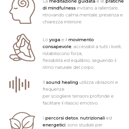
La
meditazione guidata
e le
pratiche
di mindfulness
invitano a rallentare,
ritrovando calma mentale, presenza e
chiarezza interiore.
Lo
yoga
e il
movimento
consapevole
, accessibili a tutti i livelli,
ristabiliscono forza,
flessibilità ed equilibrio, seguendo il
ritmo naturale del corpo.
Il
sound healing
utilizza vibrazioni e
frequenze
per sciogliere tensioni profonde e
facilitare il rilascio emotivo.
I
percorsi detox
,
nutrizionali
ed
energetici
, sono studiati per