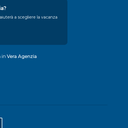
ia?
 aiuterà a scegliere la vacanza
a in
Vera Agenzia