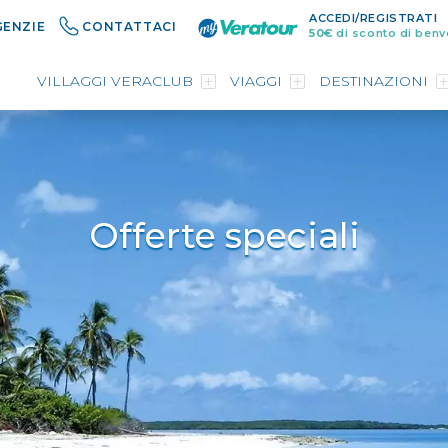
ACCEDI/REGISTRATI
GENZIE
CONTATTACI
50€
di sconto di benv
VILLAGGI VERACLUB
VIAGGI
DESTINAZIONI
Offerte speciali