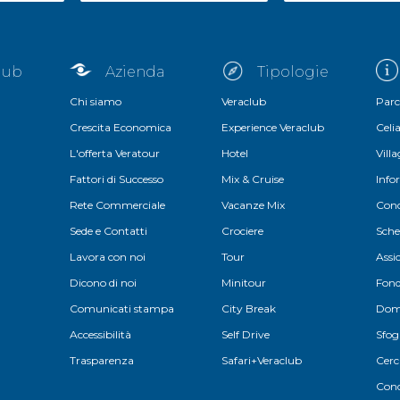
club
Azienda
Tipologie
Chi siamo
Veraclub
Parc
Crescita Economica
Experience Veraclub
Celia
L'offerta Veratour
Hotel
Vill
Fattori di Successo
Mix & Cruise
Info
Rete Commerciale
Vacanze Mix
Cond
Sede e Contatti
Crociere
Sche
Lavora con noi
Tour
Assi
Dicono di noi
Minitour
Fond
Comunicati stampa
City Break
Doma
Accessibilità
Self Drive
Sfog
Trasparenza
Safari+Veraclub
Cerc
Cond