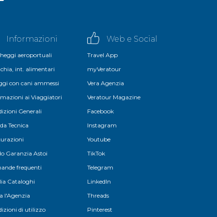
Informazioni
Web e Social
heggi aeroportuali
Travel App
chia, int. alimentari
myVeratour
aggi con cani ammessi
Vera Agenzia
rmazioni ai Viaggiatori
Veratour Magazine
izioni Generali
Facebook
da Tecnica
Instagram
curazioni
Youtube
o Garanzia Astoi
TikTok
nde frequenti
Telegram
lia Cataloghi
LinkedIn
a l'Agenzia
Threads
izioni di utilizzo
Pinterest