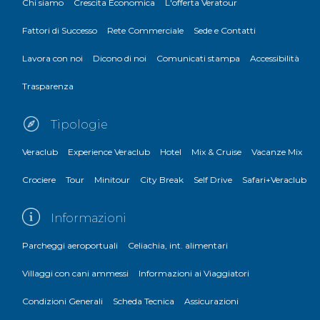
Chi siamo
Crescita Economica
L'offerta Veratour
Fattori di Successo
Rete Commerciale
Sede e Contatti
Lavora con noi
Dicono di noi
Comunicati stampa
Accessibilità
Trasparenza
Tipologie
Veraclub
Experience Veraclub
Hotel
Mix & Cruise
Vacanze Mix
Crociere
Tour
Minitour
City Break
Self Drive
Safari+Veraclub
Informazioni
Parcheggi aeroportuali
Celiachia, int. alimentari
Villaggi con cani ammessi
Informazioni ai Viaggiatori
Condizioni Generali
Scheda Tecnica
Assicurazioni