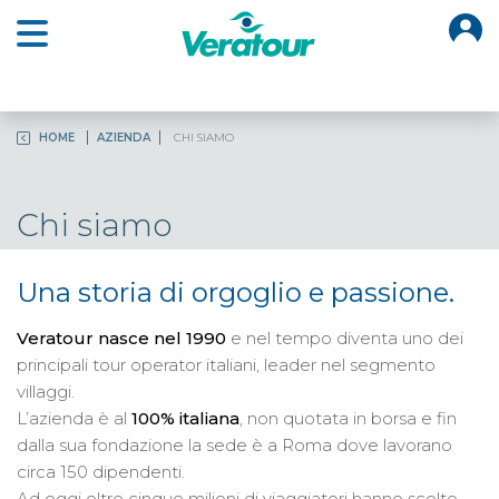
O
Open main menu
HOME
AZIENDA
CHI SIAMO
Chi siamo
Una storia di orgoglio e passione.
Veratour nasce nel 1990
e nel tempo diventa uno dei
principali tour operator italiani, leader nel segmento
villaggi.
L’azienda è al
100% italiana
, non quotata in borsa e fin
dalla sua fondazione la sede è a Roma dove lavorano
circa 150 dipendenti.
Ad oggi oltre cinque milioni di viaggiatori hanno scelto