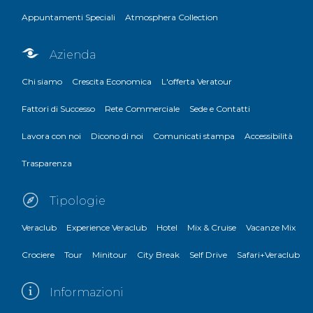
Appuntamenti Speciali
Atmosphera Collection
Azienda
Chi siamo
Crescita Economica
L'offerta Veratour
Fattori di Successo
Rete Commerciale
Sede e Contatti
Lavora con noi
Dicono di noi
Comunicati stampa
Accessibilità
Trasparenza
Tipologie
Veraclub
Experience Veraclub
Hotel
Mix & Cruise
Vacanze Mix
Crociere
Tour
Minitour
City Break
Self Drive
Safari+Veraclub
Informazioni