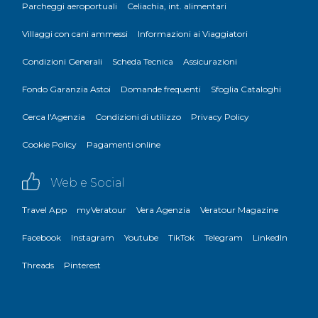
Parcheggi aeroportuali
Celiachia, int. alimentari
Villaggi con cani ammessi
Informazioni ai Viaggiatori
Condizioni Generali
Scheda Tecnica
Assicurazioni
Fondo Garanzia Astoi
Domande frequenti
Sfoglia Cataloghi
Cerca l'Agenzia
Condizioni di utilizzo
Privacy Policy
Cookie Policy
Pagamenti online
Web e Social
Travel App
myVeratour
Vera Agenzia
Veratour Magazine
Facebook
Instagram
Youtube
TikTok
Telegram
LinkedIn
Threads
Pinterest