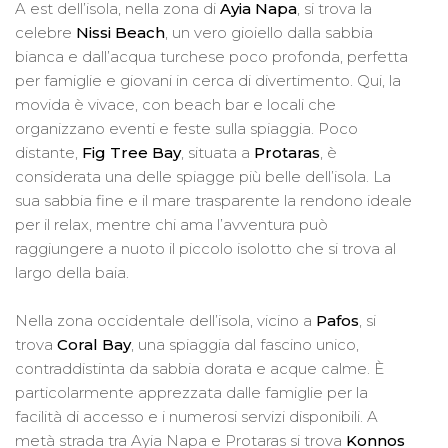
A est dell’isola, nella zona di
Ayia Napa
, si trova la
celebre
Nissi Beach
, un vero gioiello dalla sabbia
bianca e dall’acqua turchese poco profonda, perfetta
per famiglie e giovani in cerca di divertimento. Qui, la
movida è vivace, con beach bar e locali che
organizzano eventi e feste sulla spiaggia. Poco
distante,
Fig Tree Bay
, situata a
Protaras
, è
considerata una delle spiagge più belle dell’isola. La
sua sabbia fine e il mare trasparente la rendono ideale
per il relax, mentre chi ama l’avventura può
raggiungere a nuoto il piccolo isolotto che si trova al
largo della baia.
Nella zona occidentale dell’isola, vicino a
Pafos
, si
trova
Coral Bay
, una spiaggia dal fascino unico,
contraddistinta da sabbia dorata e acque calme. È
particolarmente apprezzata dalle famiglie per la
facilità di accesso e i numerosi servizi disponibili. A
metà strada tra Ayia Napa e Protaras si trova
Konnos