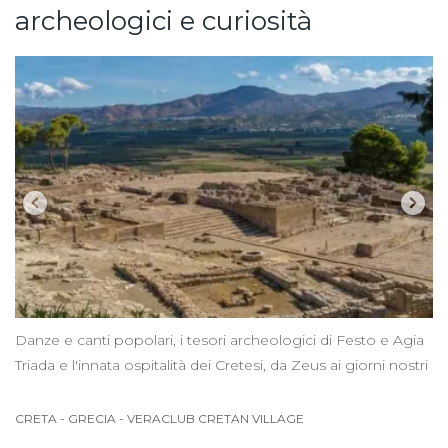
archeologici e curiosità
Danze e canti popolari, i tesori archeologici di Festo e Agia
Triada e l'innata ospitalità dei Cretesi, da Zeus ai giorni nostri
CRETA
-
GRECIA
-
VERACLUB CRETAN VILLAGE