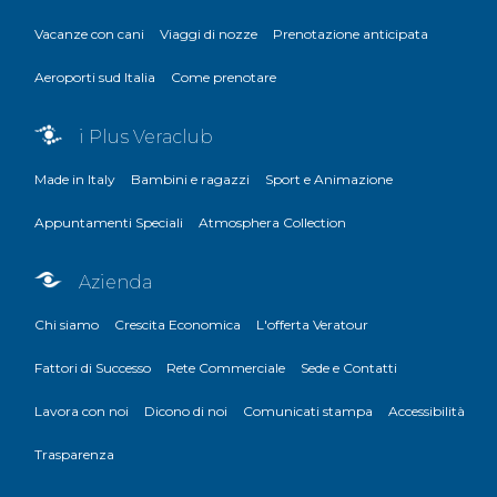
Vacanze con cani
Viaggi di nozze
Prenotazione anticipata
Aeroporti sud Italia
Come prenotare
i Plus Veraclub
Made in Italy
Bambini e ragazzi
Sport e Animazione
Appuntamenti Speciali
Atmosphera Collection
Azienda
Chi siamo
Crescita Economica
L'offerta Veratour
Fattori di Successo
Rete Commerciale
Sede e Contatti
Lavora con noi
Dicono di noi
Comunicati stampa
Accessibilità
Trasparenza