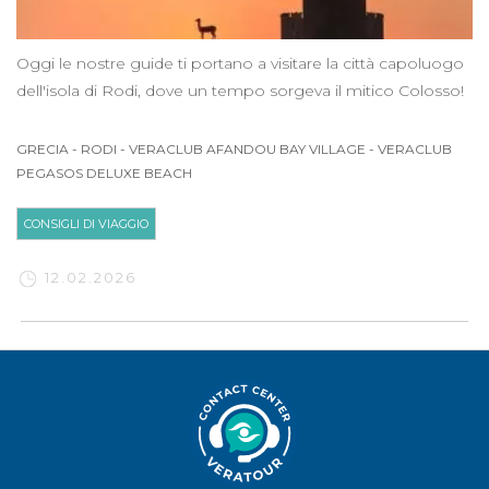
Oggi le nostre guide ti portano a visitare la città capoluogo
dell'isola di Rodi, dove un tempo sorgeva il mitico Colosso!
GRECIA
-
RODI
-
VERACLUB AFANDOU BAY VILLAGE
-
VERACLUB
PEGASOS DELUXE BEACH
CONSIGLI DI VIAGGIO
12.02.2026