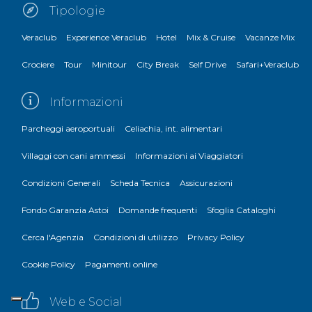
Tipologie
Veraclub
Experience Veraclub
Hotel
Mix & Cruise
Vacanze Mix
Crociere
Tour
Minitour
City Break
Self Drive
Safari+Veraclub
Informazioni
Parcheggi aeroportuali
Celiachia, int. alimentari
Villaggi con cani ammessi
Informazioni ai Viaggiatori
Condizioni Generali
Scheda Tecnica
Assicurazioni
Fondo Garanzia Astoi
Domande frequenti
Sfoglia Cataloghi
Cerca l'Agenzia
Condizioni di utilizzo
Privacy Policy
Cookie Policy
Pagamenti online
Web e Social