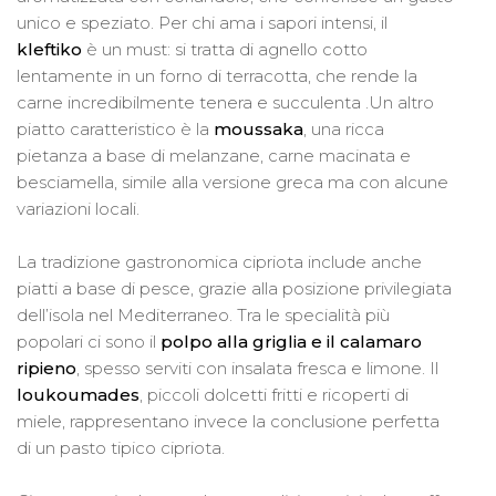
unico e speziato. Per chi ama i sapori intensi, il
kleftiko
è un must: si tratta di agnello cotto
lentamente in un forno di terracotta, che rende la
carne incredibilmente tenera e succulenta .Un altro
piatto caratteristico è la
moussaka
, una ricca
pietanza a base di melanzane, carne macinata e
besciamella, simile alla versione greca ma con alcune
variazioni locali.
La tradizione gastronomica cipriota include anche
piatti a base di pesce, grazie alla posizione privilegiata
dell’isola nel Mediterraneo. Tra le specialità più
popolari ci sono il
polpo alla griglia e il calamaro
ripieno
, spesso serviti con insalata fresca e limone. Il
loukoumades
, piccoli dolcetti fritti e ricoperti di
miele, rappresentano invece la conclusione perfetta
di un pasto tipico cipriota.