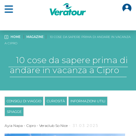
O
Open main menu
HOME
MAGAZINE
10 COSE DA SAPERE PRIMA DI ANDARE IN VACANZA
A CIPRO
10 cose da sapere prima di
andare in vacanza a Cipro
CONSIGLI DI VIAGGIO
CURIOSITÀ
INFORMAZIONI UTILI
SPIAGGE
- 31.03.2025
Ayia Napa
-
Cipro
-
Veraclub So Nice