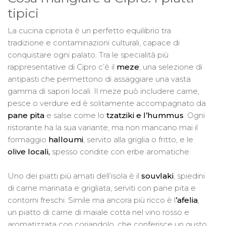
tipici
La cucina cipriota è un perfetto equilibrio tra
tradizione e contaminazioni culturali, capace di
conquistare ogni palato. Tra le specialità più
rappresentative di Cipro c’è il
meze
, una selezione di
antipasti che permettono di assaggiare una vasta
gamma di sapori locali. Il meze può includere carne,
pesce o verdure ed è solitamente accompagnato da
pane pita
e salse come lo
tzatziki e l’hummus
. Ogni
ristorante ha la sua variante, ma non mancano mai il
formaggio
halloumi
, servito alla griglia o fritto, e le
olive locali,
spesso condite con erbe aromatiche.
Uno dei piatti più amati dell’isola è il
souvlaki
, spiedini
di carne marinata e grigliata, serviti con pane pita e
contorni freschi. Simile ma ancora più ricco è l
’afelia
,
un piatto di carne di maiale cotta nel vino rosso e
aromatizzata con coriandolo, che conferisce un gusto