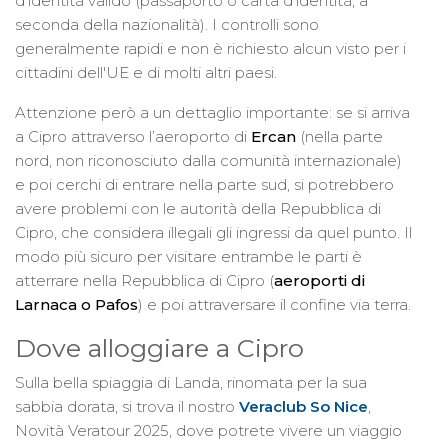
d’identità valido (passaporto o carta d’identità, a
seconda della nazionalità). I controlli sono
generalmente rapidi e non è richiesto alcun visto per i
cittadini dell'UE e di molti altri paesi.
Attenzione però a un dettaglio importante: se si arriva
a Cipro attraverso l’aeroporto di
Ercan
(nella parte
nord, non riconosciuto dalla comunità internazionale)
e poi cerchi di entrare nella parte sud, si potrebbero
avere problemi con le autorità della Repubblica di
Cipro, che considera illegali gli ingressi da quel punto. Il
modo più sicuro per visitare entrambe le parti è
atterrare nella Repubblica di Cipro (
aeroporti di
Larnaca o Pafos
) e poi attraversare il confine via terra.
Dove alloggiare a Cipro
Sulla bella spiaggia di Landa, rinomata per la sua
sabbia dorata, si trova il nostro
Veraclub So Nice
,
Novità Veratour 2025, dove potrete vivere un viaggio